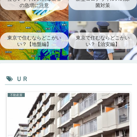
の急増に注意
菌対策
東京で住むならどこがい
東京で住むならどこがい
い？【地盤編】
い？【治安編】
ＵＲ
不動産屋