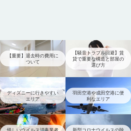
【騒音トラブル回避】賃
【重要】退去時の費用に
貸で重要な構造と部屋の
ついて
選び方
ディズニーに行きやすい
羽田空港や成田空港に便
エリア
利なエリア
怪しいウイルス消毒業者
新型コロナウイルスの除