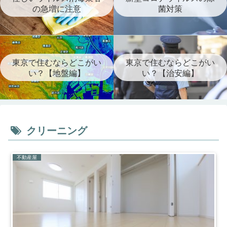
の急増に注意
菌対策
東京で住むならどこがい
東京で住むならどこがい
い？【地盤編】
い？【治安編】
クリーニング
不動産屋