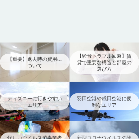
【騒音トラブル回避】賃
【重要】退去時の費用に
貸で重要な構造と部屋の
ついて
選び方
ディズニーに行きやすい
羽田空港や成田空港に便
エリア
利なエリア
怪しいウイルス消毒業者
新型コロナウイルスの除