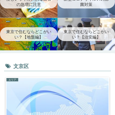
の急増に注意
菌対策
東京で住むならどこがい
東京で住むならどこがい
い？【地盤編】
い？【治安編】
文京区
エリア