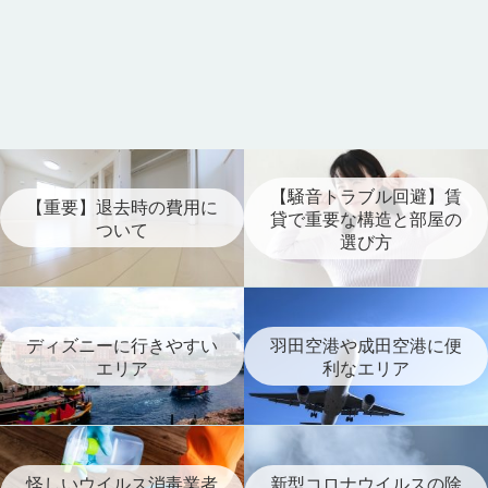
【騒音トラブル回避】賃
【重要】退去時の費用に
貸で重要な構造と部屋の
ついて
選び方
ディズニーに行きやすい
羽田空港や成田空港に便
エリア
利なエリア
怪しいウイルス消毒業者
新型コロナウイルスの除