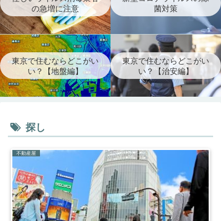
の急増に注意
菌対策
東京で住むならどこがい
東京で住むならどこがい
い？【地盤編】
い？【治安編】
探し
不動産屋