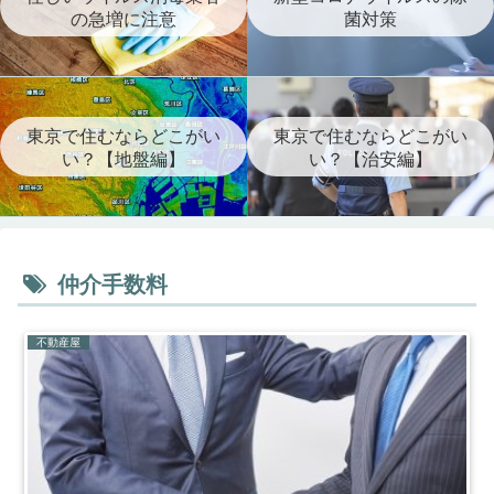
の急増に注意
菌対策
東京で住むならどこがい
東京で住むならどこがい
い？【地盤編】
い？【治安編】
仲介手数料
不動産屋