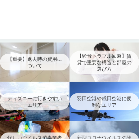
【騒音トラブル回避】賃
【重要】退去時の費用に
貸で重要な構造と部屋の
ついて
選び方
ディズニーに行きやすい
羽田空港や成田空港に便
エリア
利なエリア
怪しいウイルス消毒業者
新型コロナウイルスの除