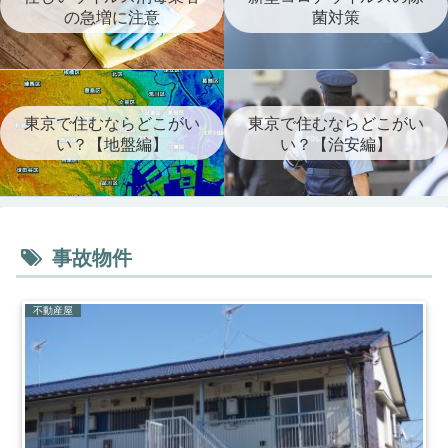
の急増に注意
菌対策
東京で住むならどこがい
東京で住むならどこがい
い？【地盤編】
い？【治安編】
事故物件
不動産屋