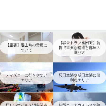
【騒音トラブル回避】賃
【重要】退去時の費用に
貸で重要な構造と部屋の
ついて
選び方
ディズニーに行きやすい
羽田空港や成田空港に便
エリア
利なエリア
怪しいウイルス消毒業者
新型コロナウイルスの除