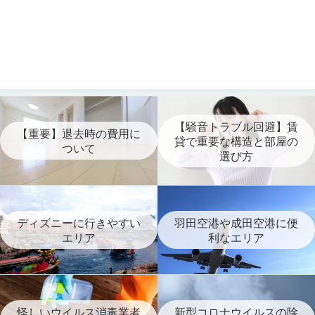
【騒音トラブル回避】賃
【重要】退去時の費用に
貸で重要な構造と部屋の
ついて
選び方
ディズニーに行きやすい
羽田空港や成田空港に便
エリア
利なエリア
怪しいウイルス消毒業者
新型コロナウイルスの除