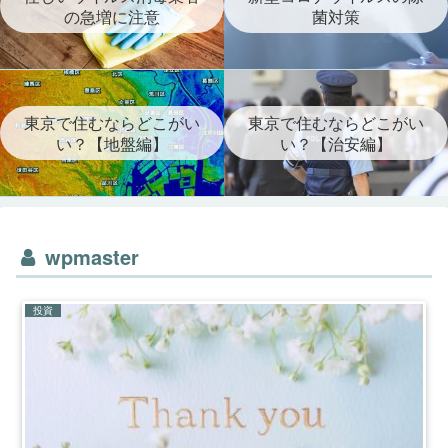
の急増に注意
菌対策
東京で住むならどこがい
東京で住むならどこがい
い？【地盤編】
い？【治安編】
wpmaster
投資